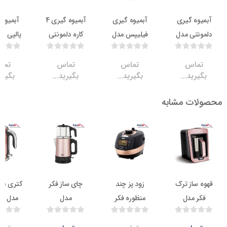
ه گیری
آبمیوه گیری
آبمیوه گیری 4
آبمیوه گیری
تی مدل
فیلیپس مدل
کاره دلمونتی
پالپی فکر مدل
DL7
HR 1836
مدل DL360
VITALY
اس
تماس
تماس
تماس
ید...
بگیرید...
بگیرید...
بگیرید...
ت مشابه
8.7
ناموجود
9.4
ناموج
از ترک
زود پز چند
چای ساز فکر
کتری برقی فکر
 مدل
منظوره فکر
مدل
مدل ADELL
KAA
مدل
CHAIMOOD
CUISINIER
STE