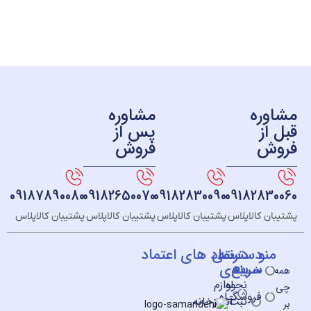
ره
مشاوره
ز
پس از
ش
فروش
09187890080
09182650070
09182830090
091828
 کالاپلاس
پشتیبان کالاپلاس
پشتیبان کالاپلاس
پشتیبان کالاپلاس
و
دسته
دسترسی
نماد های اعتماد
سریع
بندی
خــانه
نحوه
لوازم
فروشگـاه
ثبت
آشپزخانه