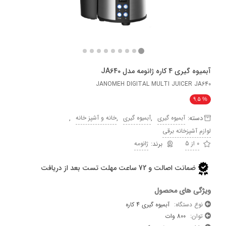
کاره ژانومه مدل JA640
JANOMEH DIGITAL MULTI JUICER 
9
ه:
,
,
,
آبمیوه گیری
آبمیوه گیری
خانه و آشپز خانه
آشپزخانه برقی
ژانومه
ضمانت اصالت و 72 ساعت مهلت تست بعد از دریافت
 های محصول
دستگاه:
آبمیوه گیری 4 کاره
:
800 وات