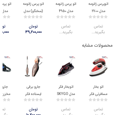
 ژانومه
اتو پرس ژانومه
اتو پرس ژانومه
اتو پرس ژانومه
2
مدل 4950
(سخنگو) مدل
مدل 2950
SP-350
اس
تماس
تومان
تومان
ید...
بگیرید...
۳۹,۲۰۰,۰۰۰
۳۱,۶۹۰,۰۰۰
ت مشابه
ناموجود
ناموجود
17.1
ناموج
 بخار
اتوبخار فکر
جارو برقی
جارو برقی
تی فکر
مدل SKYGO
ایستاده فکر
مخزن دار فکر
مدل DARKY’S
مدل FILTER
PRO
اس
تماس
تومان
تماس