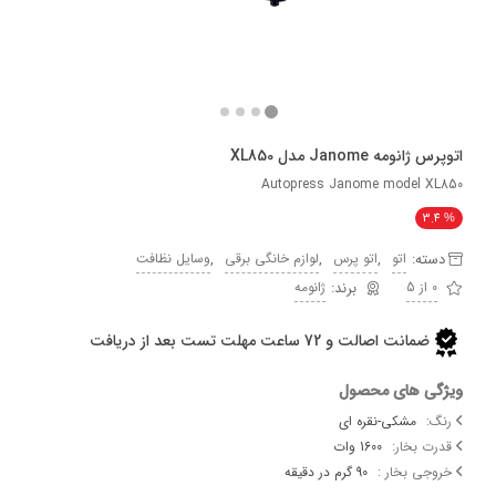
مه Janome مدل XL850
Autopress Janome model 
3
ه:
,
,
,
اتو
اتو پرس
لوازم خانگی برقی
وسایل نظافت
ژانومه
ضمانت اصالت و 72 ساعت مهلت تست بعد از دریافت
 های محصول
مشکی-نقره ای
بخار:
1600 وات
 بخار :
90 گرم در دقیقه