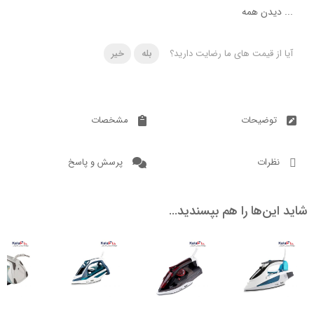
دن همه
 قیمت های ما رضایت دارید؟
بله
خیر
ضیحات
مشخصات
ات
پرسش و پاسخ
ن‌ها را هم بپسندید…
ناموجود
ناموجود
6.2
15.7