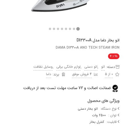
 داما مدل DI3300A
DAMA DI3300A ANO TECH STEAM
ه:
,
,
,
اتو
اتو دستی
لوازم خانگی برقی
وسایل نظافت
4 فروش موفق
داما
ضمانت اصالت و 72 ساعت مهلت تست بعد از دریافت
 های محصول
ستگاه:
اتو بخار دستی
:
2500 وات
ت:
کنترل بخار