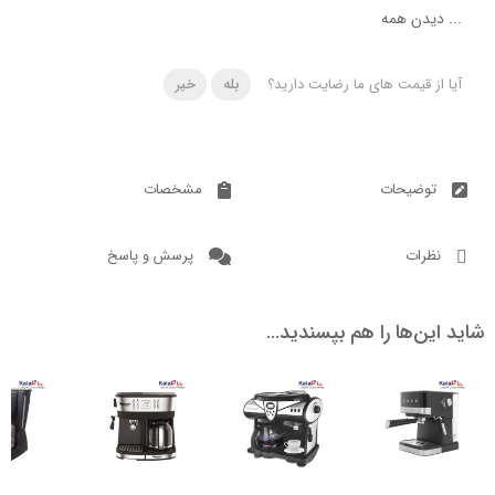
دن همه
 قیمت های ما رضایت دارید؟
بله
خیر
ضیحات
مشخصات
ات
پرسش و پاسخ
ن‌ها را هم بپسندید…
ناموجود
ناموجود
ناموجود
ناموج