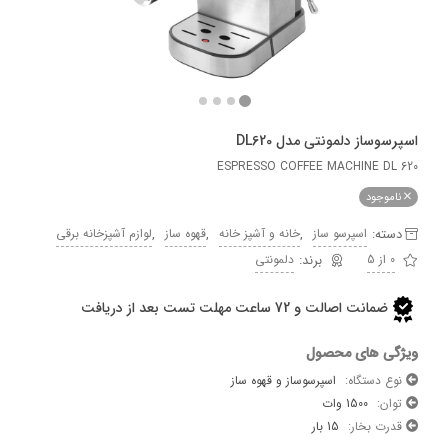
ساز دلمونتی مدل DL620
ESPRESSO COFFEE MACHINE D
وجود
ه:
,
,
,
اسپرسو ساز
خانه و آشپز خانه
قهوه ساز
لوازم آشپزخانه برقی
دلمونتی
ضمانت اصالت و 72 ساعت مهلت تست بعد از دریافت
 های محصول
دستگاه:
اسپرسوساز و قهوه ساز
:
1500 وات
 بخار:
15 بار