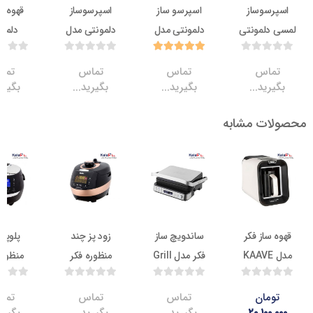
سوساز
اسپرسو ساز
اسپرسوساز
قهوه جوش
لمونتی
دلمونتی مدل
دلمونتی مدل
دلمونتی
dl655
DL640 N
DL640
اس
تماس
تماس
تماس
ید...
بگیرید...
بگیرید...
بگیرید...
ت مشابه
12.6
ناموجود
ناموجود
ناموج
از فکر
ساندویچ ساز
زود پز چند
پلوپز چند
دل KAAVE
فکر مدل Grill
منظوره فکر
منظوره فکر
UNO 
Expert pro
مدل
مدل GUVECH
CUISINIER
مان
تماس
تماس
تماس