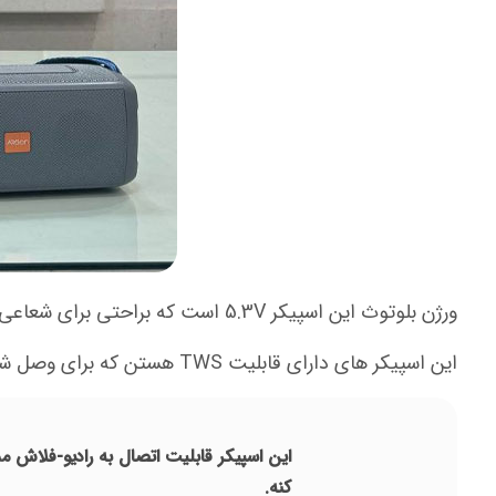
ورژن بلوتوث این اسپیکر 5.3V است که براحتی برای شعاعی تا 10 متر براتون کار می کنه و با داشتن چراخ RGB از دور و نزدیک 0204 آرگون می تونه جذاب به نظر برسه.
این اسپیکر های دارای قابلیت TWS هستن که برای وصل شدن به اسپیکر دیگه ای از شرکت آرگون یا هر اسپیکری که مجهز به این قابلیت باشه خیلی کاربردی می تونه باشه.
کنه.