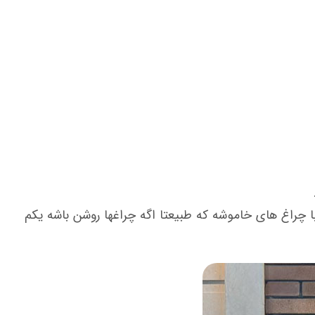
برش پخش کنه،البته این زمان با چراغ های خاموشه که طبیعتا اگه چراغها روشن باشه یکم