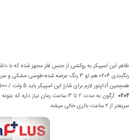
ظاهر این اسپیکر به روکشی از جنس فلز مجهز شده که با داش
رنگبندی 0204 هم تو 3 رنگ عرضه شده؛طوسی-مشکی و سرمه ای که تقریبا می تونه مورد پسند هر کسی با هر سنی باشه.
همچمین آداپتور لازم برای شارژ این اسپیکر باید 5 ولت / 500 میلی آمپر باشه که باتری 3.7 ولت – 1200 میلی آمپر رو شارژ کنه.
0204
سریعتر از 2 ساعت باتری خالی میشه.