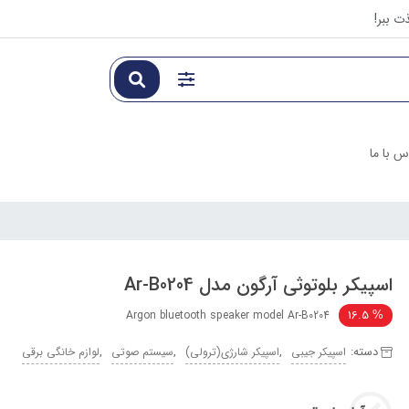
ت ببر!
س با ما
اسپیکر بلوتوثی آرگون مدل Ar-B0204​
16.5
Argon bluetooth speaker model Ar-B0204
دسته:
,
,
,
اسپیکر جیبی
اسپیکر شارژی(ترولی)
سیستم صوتی
لوازم خانگی برقی