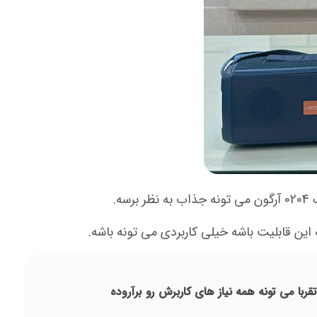
دیو-فلاش مموری-کابل AUX-کارت حافظه micro SD-ورودی میکرو usb رو داره که تقربا می تونه همه نیاز های کاربرش رو برآروده