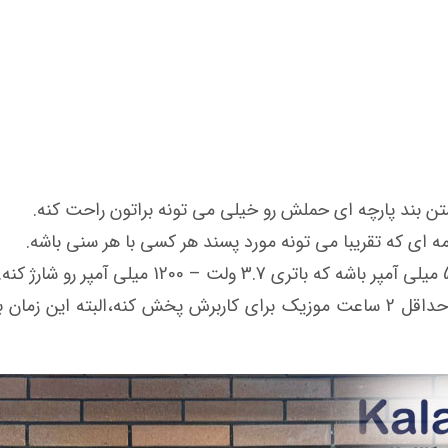
تن بند پارچه ای حملش رو خیلی می تونه براتون راحت کنه.
آرگون به مدت 2 تا 3 ساعت زمان نیاز داره که بتونه حداقل 2 ساعت موزیک برای کار