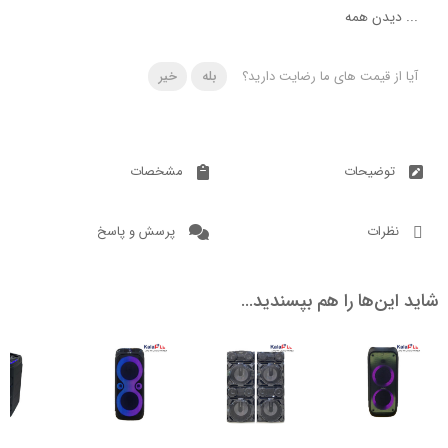
دن همه
 قیمت های ما رضایت دارید؟
بله
خیر
ضیحات
مشخصات
ات
پرسش و پاسخ
ن‌ها را هم بپسندید…
ناموجود
ناموجود
ناموجود