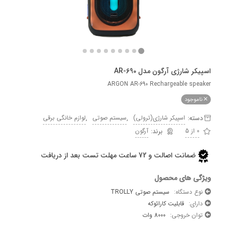
 شارژی آرگون مدل AR-690
ARGON AR-690 Rechargeable sp
وجود
ه:
,
,
اسپیکر شارژی(ترولی)
سیستم صوتی
لوازم خانگی برقی
آرگون
ضمانت اصالت و 72 ساعت مهلت تست بعد از دریافت
 های محصول
دستگاه:
سیستم صوتی TROLLY
ی:
قابلیت کارائوکه
ن خروجی:
8000 وات