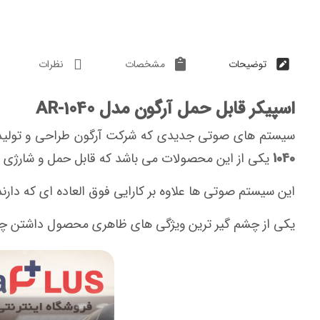
توضیحات
مشخصات
نظرات
اسپیکر قابل حمل آرگون مدل AR-1040
سیستم های صوتی جدیدی که شرکت آرگون طراحی و تولید کرده همگی TROLLY به معنای قابل حمل می باشند که میت
1040
یکی از این محصولات می باشد که قابل حمل و شارژی 
این سیستم صوتی ها علاوه بر کارایی فوق العاده ای که دار
یکی از چشم گیر ترین ویژگی های ظاهری محصول داشتن چراغ های رنگی RGB با رنگ های قرمز،آبی و سبز است که با ترکیب رنگشان رقص نور چ