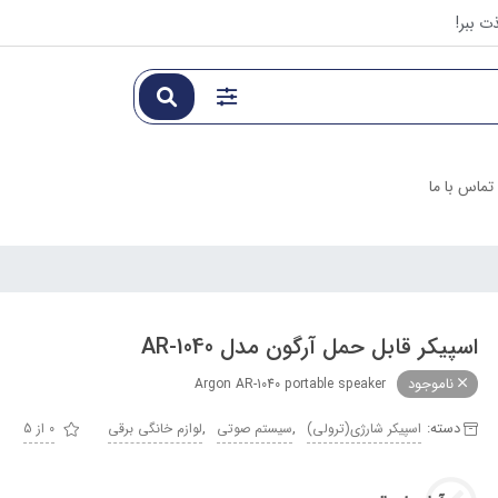
ت ببر!
تماس با ما
اسپیکر قابل حمل آرگون مدل AR-1040
ناموجود
Argon AR-1040 portable speaker
دسته:
,
,
اسپیکر شارژی(ترولی)
سیستم صوتی
لوازم خانگی برقی
0 از 5