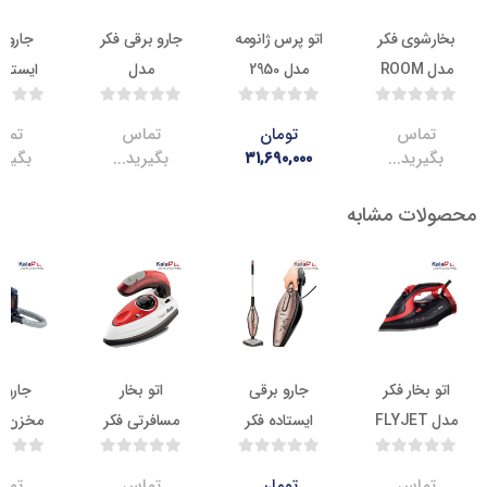
وی فکر
اتو پرس ژانومه
جارو برقی فکر
جارو برقی
دل ROOM
مدل 2950
مدل
ایستاده فکر
MAS
WHISPER
مدل
PICCADILLY
اس
تومان
تماس
تماس
ید...
۳۱,۶۹۰,۰۰۰
بگیرید...
بگیرید...
ت مشابه
ناموجود
17.1
ناموجود
ناموج
ار فکر
جارو برقی
اتو بخار
جاروبرقی
ایستاده فکر
مسافرتی فکر
مخزن دار فکر
مدل DARKY’S
مدل VIAGGIO
مدل VEYRON
PREMIUM
اس
تومان
تماس
تماس