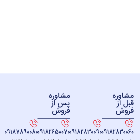
ره
مشاوره
ز
پس از
ش
فروش
09187890080
09182650070
09182830090
091828