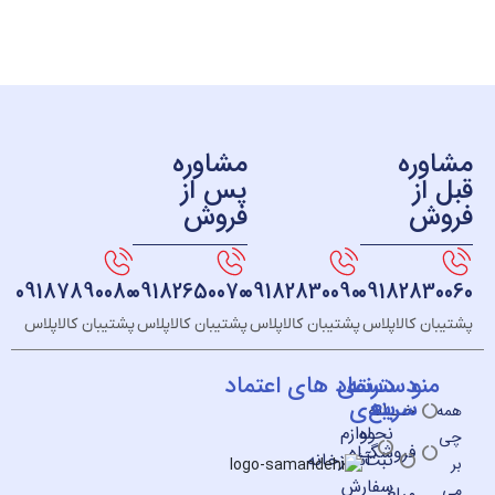
ره
مشاوره
ز
پس از
ش
فروش
09187890080
09182650070
09182830090
091828
 کالاپلاس
پشتیبان کالاپلاس
پشتیبان کالاپلاس
پشتیبان کالاپلاس
و
دسته
دسترسی
نماد های اعتماد
سریع
بندی
خــانه
نحوه
لوازم
فروشگـاه
ثبت
آشپزخانه
سفارش
مبلغ