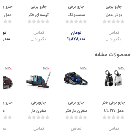
 برقی
جارو برقی
جارو برقی
جارو برقی داما
 مدل
سامسونگ
کیسه ای فکر
مدل DV2000
BGL6
مدل SC4190
مدل RED
VAC TS 120
اس
تومان
تماس
تومان
ید...
۱۱,۸۲۸,۰۰۰
بگیرید...
۲۱,۸۰۰,۰۰۰
ت مشابه
ناموجود
ناموجود
ناموجود
ناموج
رقی فکر
جارو برقی
جاروبرقی
جارو برقی فکر
مخزن دار فکر
مخزن دار
مدل
مدل FILTER
فیلیپس مدل
PRESTIGE
TS 2400
XB2022
PRO
اس
تماس
تماس
تماس