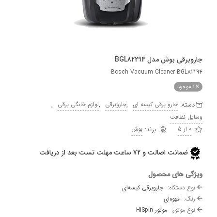
ی بوش مدل BGL82294
Bosch Vacuum Cleaner BGL
وجود
ه:
,
,
,
جارو برقی کیسه ای
جاروبرقی
لوازم خانگی برقی
 نظافت
بوش
ضمانت اصالت و 72 ساعت مهلت تست بعد از دریافت
 های محصول
دستگاه:
جاروبرقی کیسه‌ای
:
قهوه‌ای
موتور:
موتور HiSpin