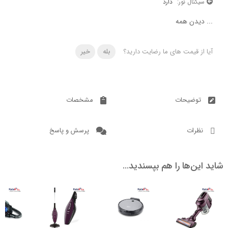
ال نور:
دارد
دن همه
 قیمت های ما رضایت دارید؟
بله
خیر
ضیحات
مشخصات
ات
پرسش و پاسخ
ن‌ها را هم بپسندید…
ناموجود
ناموجود
ناموج