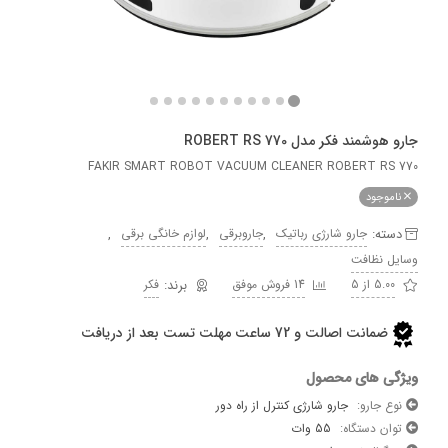
مند فکر مدل ROBERT RS 770
FAKIR SMART ROBOT VACUUM CLEANER ROBERT R
وجود
ه:
,
,
,
جارو شارژی رباتیک
جاروبرقی
لوازم خانگی برقی
 نظافت
5 از 5
14 فروش موفق
فکر
ضمانت اصالت و 72 ساعت مهلت تست بعد از دریافت
 های محصول
جارو:
جارو شارژی کنترل از راه دور
 دستگاه:
55 وات