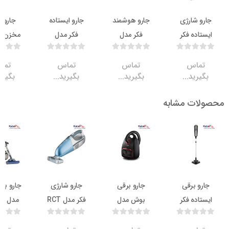
شارژی
جارو هوشمند
جارو ایستاده
جارو برقی
ده فکر
فکر مدل
فکر مدل
مخزن دار فکر
ROBERT II
DARKY
مدل FILTER
PRO
COMFORT
RS 710
اس
تماس
تماس
تماس
ید...
بگیرید...
بگیرید...
بگیرید...
ت مشابه
ناموجود
ناموجود
ناموج
 برقی
جارو برقی
جارو شارژی
جارو برقی فکر
ده فکر
بوش مدل
فکر مدل RCT
مدل CLYDE
دل ROCKY
BGL6POW2
144 TURBO
SB 5