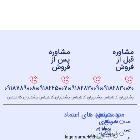
ره
مشاوره
ز
پس از
ش
فروش
09187890080
09182650070
09182830090
091828
 کالاپلاس
پشتیبان کالاپلاس
پشتیبان کالاپلاس
پشتیبان کالاپلاس
و
دسته
دسترسی
نماد های اعتماد
سریع
بندی
خــانه
نحوه
لوازم
فروشگـاه
ثبت
آشپزخانه