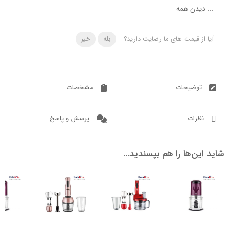
دن همه
 قیمت های ما رضایت دارید؟
بله
خیر
ضیحات
مشخصات
ات
پرسش و پاسخ
ن‌ها را هم بپسندید…
ناموجود
ناموجود
ناموجود
ناموج