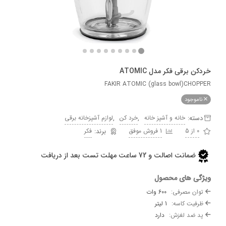
برقی فکر مدل ATOMIC
FAKIR ATOMIC (glass bowl)CH
وجود
ه:
,
,
خانه و آشپز خانه
خرد کن
لوازم آشپزخانه برقی
1 فروش موفق
فکر
ضمانت اصالت و 72 ساعت مهلت تست بعد از دریافت
 های محصول
 مصرفی:
600 وات
ت کاسه:
1 لیتر
ضد لغزش:
دارد