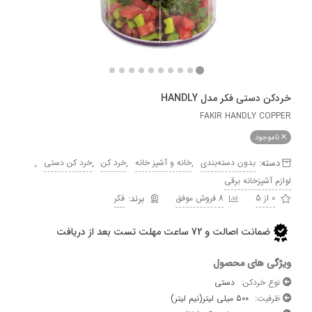
دستی فکر مدل HANDLY
FAKIR HANDLY C
وجود
ه:
,
,
,
,
بدون دسته‌بندی
خانه و آشپز خانه
خرد کن
خرد کن دستی
آشپزخانه برقی
8 فروش موفق
فکر
ضمانت اصالت و 72 ساعت مهلت تست بعد از دریافت
 های محصول
 خردکن:
دستی
یت:
500 میلی لیتر(نیم لیتر)