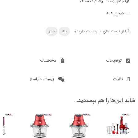
 بدنه :
پلاستیک شفاف
دن همه
 قیمت های ما رضایت دارید؟
بله
خیر
ضیحات
مشخصات
ات
پرسش و پاسخ
ن‌ها را هم بپسندید…
ناموجود
ناموجود
ناموج