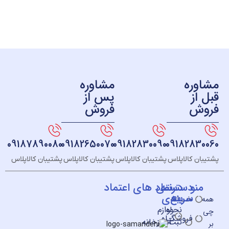
ره
مشاوره
ز
پس از
ش
فروش
09187890080
09182650070
09182830090
091828
 کالاپلاس
پشتیبان کالاپلاس
پشتیبان کالاپلاس
پشتیبان کالاپلاس
و
دسته
دسترسی
نماد های اعتماد
سریع
بندی
خــانه
نحوه
لوازم
فروشگـاه
ثبت
آشپزخانه