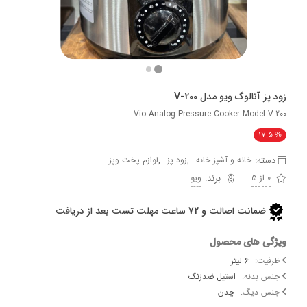
آنالوگ ویو مدل V-200
Vio Analog Pressure Cooker Model
17
ه:
,
,
خانه و آشپز خانه
زود پز
لوازم پخت وپز
ویو
ضمانت اصالت و 72 ساعت مهلت تست بعد از دریافت
 های محصول
ت:
6 لیتر
بدنه:
استیل ضدزنگ
دیگ:
چدن