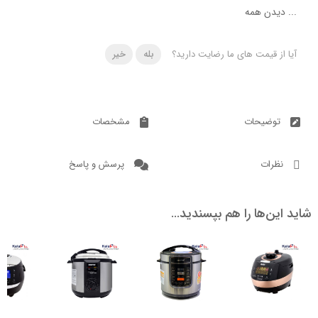
دن همه
 قیمت های ما رضایت دارید؟
بله
خیر
ضیحات
مشخصات
ات
پرسش و پاسخ
ن‌ها را هم بپسندید…
ناموجود
ناموجود
ناموجود
ناموج