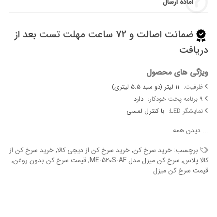
آماده ارسال
ضمانت اصالت و 72 ساعت مهلت تست بعد از
دریافت
ویژگی های محصول
ظرفیت:
۱۱ لیتر (دو سبد ۵.۵ لیتری)
۹ برنامه پخت خودکار:
دارد
نمایشگر LED:
با کنترل لمسی
...
دیدن همه
برچسب:
خرید سرخ کن
,
خرید سرخ کن از دیجی کالا
,
خرید سرخ کن از
کالا پلاس
,
سرخ کن میزل مدل ME-520S-AF
,
قیمت سرخ کن بدون روغن
,
قیمت سرخ کن میزل