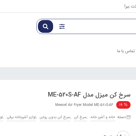
ت ببر!
تماس با ما
سرخ کن میزل مدل ME-520S-AF
19
Meesel Air Fryer Model ME-520S-AF
دسته:
,
,
,
,
خانه و آشپز خانه
سرخ کن
سرخ کن بدون روغن
لوازم آشپزخانه برقی
لو