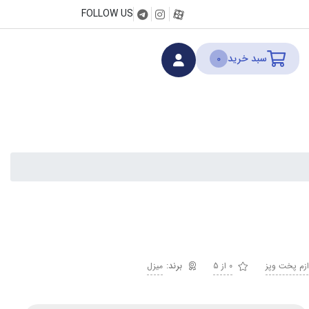
FOLLOW US
سبد خرید
0
ازم پخت وپز
0 از 5
میزل