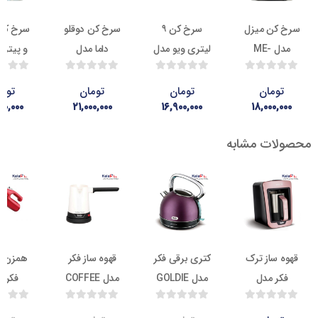
ن میزل
سرخ کن ۹
سرخ کن دوقلو
سرخ کن گریل
مدل ME-
لیتری ویو مدل
داما مدل
و پیتزا پز ویو
510B
v-402
DF8020
مدل V-403
مان
تومان
تومان
تومان
۲۲,۰۰۰,۰۰۰
۲۱,۰۰۰,۰۰۰
۱۶,۹۰۰,۰۰۰
۱۸,۰۰
ت مشابه
8.7
ناموجود
ناموجود
ناموج
از ترک
کتری برقی فکر
قهوه ساز فکر
همزن دستی
 مدل
مدل GOLDIE
مدل COFFEE
فکر مدل
SIERRA
TASTE
KAA