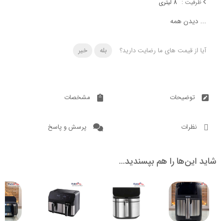
ت :
8 لیتری
دن همه
 قیمت های ما رضایت دارید؟
بله
خیر
ضیحات
مشخصات
ات
پرسش و پاسخ
ن‌ها را هم بپسندید…
6.4
8.7
5.6
9.5