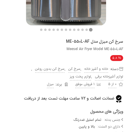
میزل مدل ME-550L-AF
Meesel Air Fryer Model ME-5
5
ه:
,
,
,
خانه و آشپز خانه
سرخ کن
سرخ کن بدون روغن
,
آشپزخانه برقی
لوازم پخت وپز
1 فروش موفق
میزل
ضمانت اصالت و 72 ساعت مهلت تست بعد از دریافت
 های محصول
بدنه:
تمام استیل ضدزنگ
 دو المنت:
بالا و پایین