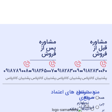
ره
مشاوره
ز
پس از
ش
فروش
09187890080
09182650070
09182830090
091828
 کالاپلاس
پشتیبان کالاپلاس
پشتیبان کالاپلاس
پشتیبان کالاپلاس
و
دسته
دسترسی
نماد های اعتماد
سریع
بندی
خــانه
نحوه
لوازم
فروشگـاه
ثبت
آشپزخانه