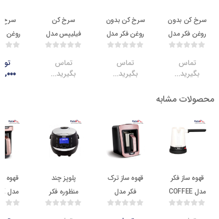
ن بدون
سرخ کن بدون
سرخ کن
سرخ کن با
کر مدل
روغن فکر مدل
فیلیپس مدل
روغن فکر مدل
GALA
HD9252
NOSSO
NOS
اس
تماس
تماس
تومان
ید...
بگیرید...
بگیرید...
۱۰,۵۰۰,۰۰۰
–
تومان
ت مشابه
۴,۶۵۰,۰۰۰
ناموجود
8.7
ناموجود
6.7
از فکر
قهوه ساز ترک
پلوپز چند
قهوه ساز فکر
ل COFFEE
فکر مدل
منظوره فکر
مدل KAVVE
TAS
KAAVE
مدل GUVECH
MONO