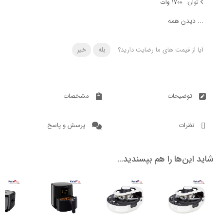
۱۷۰۰ وات
دن همه
 قیمت های ما رضایت دارید؟
بله
خیر
ضیحات
مشخصات
ات
پرسش و پاسخ
ن‌ها را هم بپسندید…
ناموجود
ناموجود
7