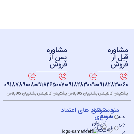
ره
مشاوره
ز
پس از
ش
فروش
09187890080
09182650070
09182830090
091828
 کالاپلاس
پشتیبان کالاپلاس
پشتیبان کالاپلاس
پشتیبان کالاپلاس
و
دسته
دسترسی
نماد های اعتماد
سریع
بندی
خــانه
نحوه
لوازم
فروشگـاه
ثبت
آشپزخانه