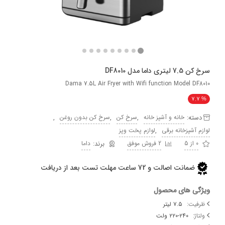
ما مدل DF8010
Dama 7.5L Air Fryer with Wifi function Model 
7
ه:
,
,
,
خانه و آشپز خانه
سرخ کن
سرخ کن بدون روغن
,
آشپزخانه برقی
لوازم پخت وپز
2 فروش موفق
داما
ضمانت اصالت و 72 ساعت مهلت تست بعد از دریافت
 های محصول
ت:
۷.۵ لیتر
۲۲۰-۲۴۰ ولت