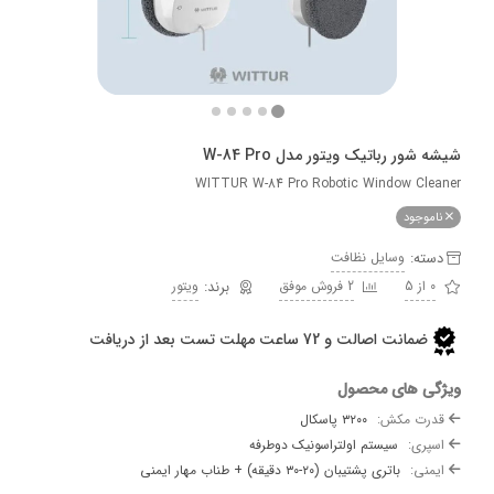
ور رباتیک ویتور مدل W-84 Pro
WITTUR W-84 Pro Robotic Window Cl
وجود
ه:
وسایل نظافت
2 فروش موفق
ویتور
ضمانت اصالت و 72 ساعت مهلت تست بعد از دریافت
 های محصول
ت مکش:
۳۲۰۰ پاسکال
ی:
سیستم اولتراسونیک دوطرفه
ی:
باتری پشتیبان (۲۰-۳۰ دقیقه) + طناب مهار ایمنی