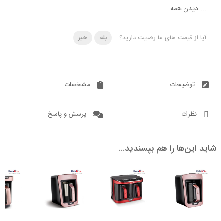
دن همه
 قیمت های ما رضایت دارید؟
بله
خیر
ضیحات
مشخصات
ات
پرسش و پاسخ
ن‌ها را هم بپسندید…
6.7
8.7
14.7
7.2