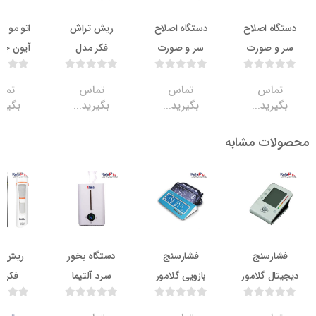
 اصلاح
دستگاه اصلاح
ریش تراش
اتو مو فکر مدل
 صورت
سر و صورت
فکر مدل
آیون جت ION
ره فکر
فکر مدل
BOSSY
JET
دل
STUBBY
DIJITAL
اس
تماس
تماس
تماس
ید...
بگیرید...
بگیرید...
بگیرید...
ULTRA
PRO A
ت مشابه
ON
ناموجود
ناموجود
ناموجود
5.8
رسنج
فشارسنج
دستگاه بخور
ریش تراش
 گلامور
بازویی گلامور
سرد آلتیما
فکر مدل
دل
مدل TMB-
مدل AT-250
EXECUTE 2
BLADE
1018
HL85