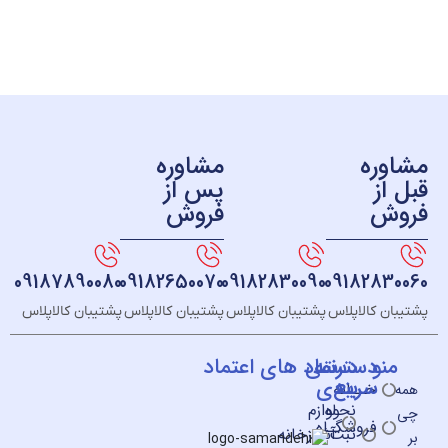
ره
مشاوره
ز
پس از
ش
فروش
09187890080
09182650070
09182830090
091828
 کالاپلاس
پشتیبان کالاپلاس
پشتیبان کالاپلاس
پشتیبان کالاپلاس
و
دسته
دسترسی
نماد های اعتماد
سریع
بندی
خــانه
نحوه
لوازم
فروشگـاه
ثبت
آشپزخانه