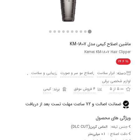
اصلاح کیمی مدل KM-1807
Kemei KM-1807 Hair C
24
ه:
,
,
,
ابزار سلامت
اصلاح مو سر و صورت
زیبایی و سلامت
 شخصی برقی
5 از 5
4 فروش موفق
کیمی
ضمانت اصالت و 72 ساعت مهلت تست بعد از دریافت
 های محصول
تیغه:
الماس کربن(DLC CUT)
اصلاح :
0.1 میلی‌متر