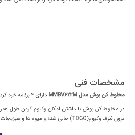
مشخصات فنی
مخلوط کن بوش مدل MMBV622M
دارای 4 برنامه خرد کردن،مخلوط کردن،وکیوم کردن و تمیز کردن است.
در مخلوط کن بوش با داشتن امکان وکیوم کردن طول عمر موا
درون ظرف وکیوم(TOGO) خالی شده و میوه ها و سبزیجات حداقل تا 2 برابر ماندگاری بیشتری دارند.