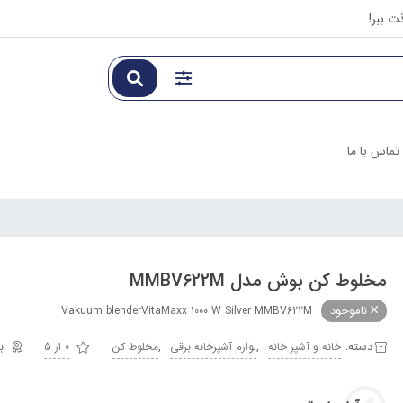
ت ببر!
تماس با ما
مخلوط کن بوش مدل MMBV622M
ناموجود
Vakuum blenderVitaMaxx 1000 W Silver MMBV622M
دسته:
,
,
خانه و آشپز خانه
لوازم آشپزخانه برقی
مخلوط کن
0 از 5