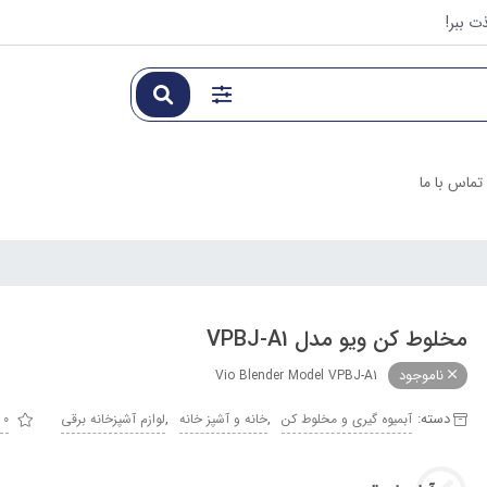
ت ببر!
تماس با ما
مخلوط کن ویو مدل VPBJ-A1
ناموجود
Vio Blender Model VPBJ-A1
دسته:
,
,
آبمیوه گیری و مخلوط کن
خانه و آشپز خانه
لوازم آشپزخانه برقی
0 از 5