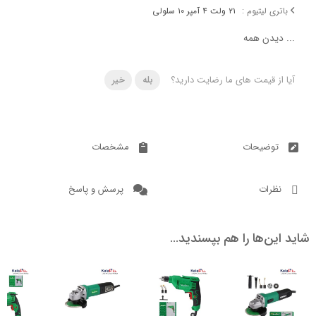
 لیتیوم :
۲۱ ولت ۴ آمپر ۱۰ سلولی
دن همه
 قیمت های ما رضایت دارید؟
بله
خیر
ضیحات
مشخصات
ات
پرسش و پاسخ
ن‌ها را هم بپسندید…
12