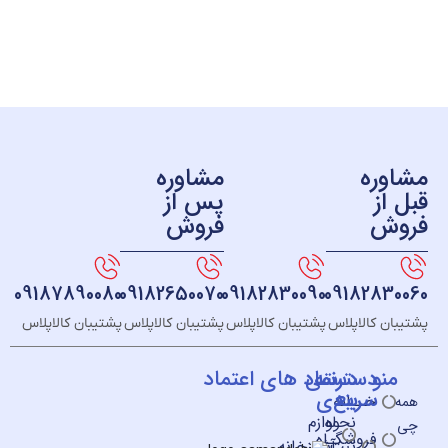
ره
مشاوره
ز
پس از
ش
فروش
09187890080
09182650070
09182830090
091828
 کالاپلاس
پشتیبان کالاپلاس
پشتیبان کالاپلاس
پشتیبان کالاپلاس
و
دسته
دسترسی
نماد های اعتماد
سریع
بندی
خــانه
نحوه
لوازم
فروشگـاه
ثبت
آشپزخانه