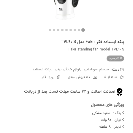
ه فکر Fakir مدل TVL90 S
Fakir standing fan model T
وجود
ه:
,
,
سیستم سرمایشی
لوازم خانگی برقی
پنکه ایستاده
5 از 5
57 فروش موفق
فکر
ضمانت اصالت و 72 ساعت مهلت تست بعد از دریافت
 های محصول
:
سفید مشکی
90 وات
:
8 ساعته