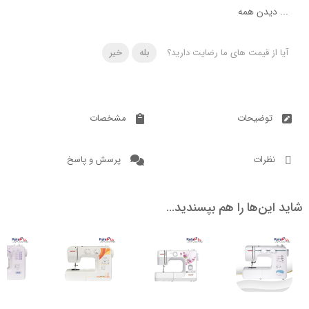
دن همه
 قیمت های ما رضایت دارید؟
بله
خیر
ضیحات
مشخصات
ات
پرسش و پاسخ
ن‌ها را هم بپسندید…
ناموجود
ناموجود
ناموج