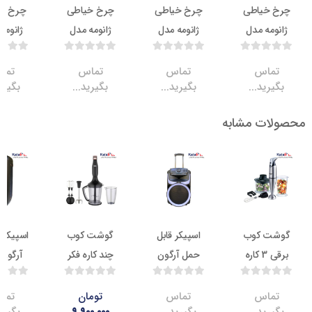
خیاطی
چرخ خیاطی
چرخ خیاطی
چرخ خیاطی
ه مدل
ژانومه مدل
ژانومه مدل
ژانومه مدل
4000
2040
1820
20
اس
تماس
تماس
تماس
ید...
بگیرید...
بگیرید...
بگیرید...
ت مشابه
ناموجود
ناموجود
17.5
ناموج
 کوب
اسپیکر قابل
گوشت کوب
اسپیکر شارژی
برقی 3 کاره
حمل آرگون
چند کاره فکر
آرگون مدل
تی مدل
مدل AR-1200
مدل Stor
AR-877
Lucina
DL3
اس
تماس
تومان
تماس