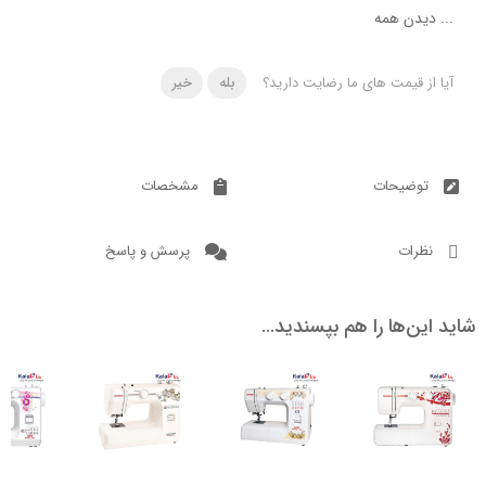
دن همه
 قیمت های ما رضایت دارید؟
بله
خیر
ضیحات
مشخصات
ات
پرسش و پاسخ
ن‌ها را هم بپسندید…
ناموجود
ناموجود
ناموجود
ناموج