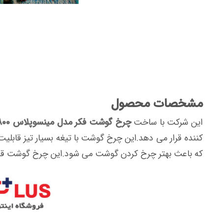
مشخصات محصول
این شرکت با ساخت
چرخ گوشت فکر مدل مینسوپلاس MINSO PLUS 1800
کننده قرار می دهد.این چرخ گوشت با تیغه بسیار تیز قابل
که باعث بهتر چرخ کردن گوشت می شود.این چرخ گوشت قابلی